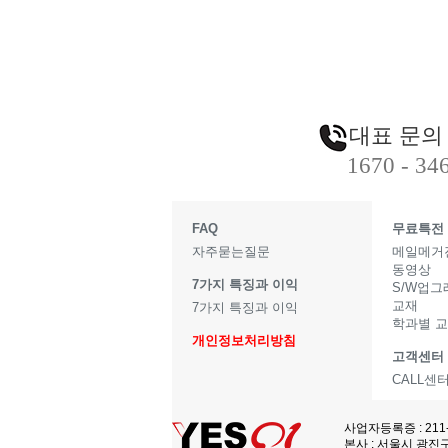
대표 문의
1670 - 34
FAQ
무료특전
자주묻는질문
메일메거
동영상
7가지 특징과 이익
S/W업
교재
7가지 특징과 이익
학과별 
개인정보처리방침
고객센터
CALL센
사업자등록증 : 211
본사 : 서울시 광진구 