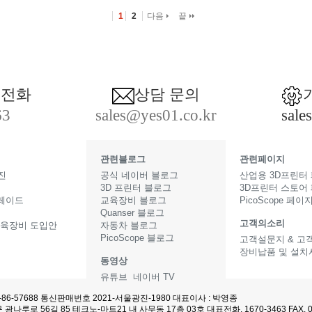
1
2
다음
끝
 전화
상담 문의
63
sales@yes01.co.kr
sale
관련블로그
관련페이지
진
공식 네이버 블로그
산업용 3D프린터
3D 프린터 블로그
3D프린터 스토어
그레이드
교육장비 블로그
PicoScope 페이
Quanser 블로그
고객의소리
교육장비 도입안
자동차 블로그
PicoScope 블로그
고객설문지 & 고
장비납품 및 설치
동영상
터
유튜브
네이버 TV
-86-57688 통신판매번호 2021-서울광진-1980 대표이사 : 박영종
광나루로 56길 85 테크노-마트21 내 사무동 17층 03호 대표전화. 1670-3463 FAX. 03